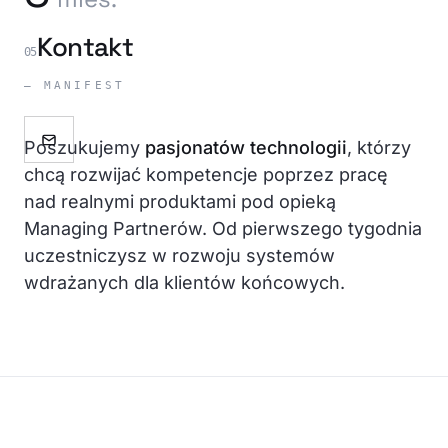
Program
Zobacz
Kontakt
05
wszystkie
Stażowy
marki
— MANIFEST
Praktyki
Zespół
Uczniowskie
Bezpłatna konsultacja
Poszukujemy
pasjonatów technologii
, którzy
Bezpłatna konsultacja
Social
chcą rozwijać kompetencje poprzez pracę
Media
nad realnymi produktami pod opieką
Managing Partnerów. Od pierwszego tygodnia
uczestniczysz w rozwoju systemów
wdrażanych dla klientów końcowych.