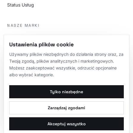
Status Usług
NASZE MARKI
m4eSoftware
Ustawienia plików cookie
m4eWebsite
Używamy plików niezbędnych do działania strony oraz, za
m4eTech
Twoją zgodą, plików analitycznych i marketingowych.
Możesz zaakceptować wszystkie, odrzucić opcjonalne
m4eNetwork
albo wybrać kategorie.
m4eAgency
Tylko niezbędne
Zarządzaj zgodami
© 2026 m4eGroup. Wszelkie prawa zastrzeżone.
Polityka prywatności
Regulamin
Zarządzaj ciasteczkami
Akceptuj wszystko