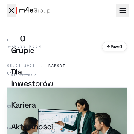
O
01
Powrót
PRESS ROOM
Grupie
08.06.2026
/
RAPORT
NASZE
Dla
MARKI
02
7 min czytania
Software
Inwestorów
Website
Kariera
Tech
03
Network
Kariera
Aktualności
04
(Główna)
Agency