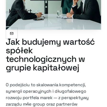
Program
Zobacz
Kontakt
05
wszystkie
Stażowy
marki
Praktyki
Zespół
Uczniowskie
Bezpłatna konsultacja
Bezpłatna konsultacja
Jak budujemy wartość
Social
Media
spółek
technologicznych w
grupie kapitałowej
O podejściu to skalowania kompetencji,
synergii operacyjnych i długofalowego
rozwoju portfela marek — z perspektywy
zarządu m4e group oraz partnerów